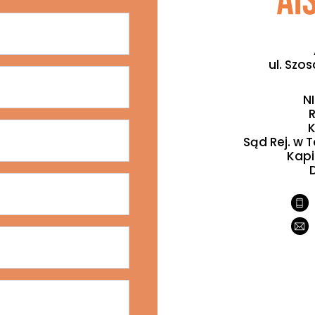
ul. Szo
N
R
K
Sąd Rej. w T
Kapi