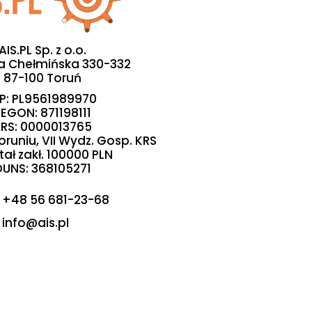
AIS.PL Sp. z o.o.
sa Chełmińska 330-332
87-100 Toruń
IP: PL9561989970
EGON: 871198111
RS: 0000013765
oruniu, VII Wydz. Gosp. KRS
tał zakł. 100000 PLN
DUNS: 368105271
Zadzwoń do nas
+48 56 681-23-68
Napisz do nas
info@ais.pl