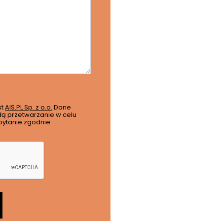
st
AIS.PL Sp. z o.o.
Dane
ą przetwarzanie w celu
pytanie zgodnie