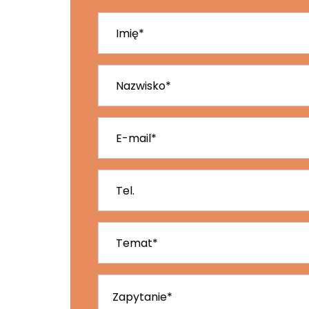
Imię*
Nazwisko*
E-mail*
Tel.
Temat*
Zapytanie*